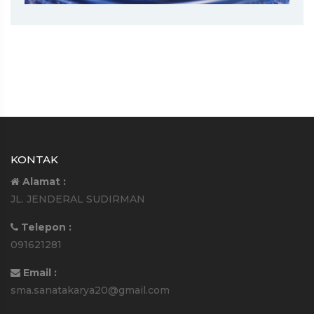
KONTAK
Alamat :
JL. JENDERAL SUDIRMAN
Telepon :
091621281
Email :
sma.sanatakarya20@gmail.com